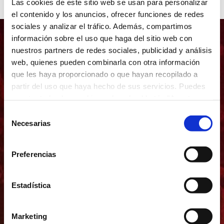
Las cookies de este sitio web se usan para personalizar
el contenido y los anuncios, ofrecer funciones de redes
sociales y analizar el tráfico. Además, compartimos
información sobre el uso que haga del sitio web con
¿Cómo puedo registrarme en la
nuestros partners de redes sociales, publicidad y análisis
plataforma?
web, quienes pueden combinarla con otra información
que les haya proporcionado o que hayan recopilado a
Para registrase en el Área de Socio será necesario
partir del uso que haya hecho de sus servicios. Puedes
tener un abono vigente en el momento de registro.
Desde el Área de Socio, se accederá a “Crea tu
aceptar todas las cookies pulsando el botón "Aceptar
cuenta”. Una vez dentro será necesario seguir los
todas las cookies" o configurarlas
pasos indicados completando el formulario de
Selección
registro con los datos actualizados. En el caso de que
Necesarias
de
el club no posea de todos los datos en su sistema, su
solicitud de registro se quedará pendiente de
consentimiento
validación por parte del club. Una vez validados los
datos, te llegará un correo electrónico de acceso a la
Preferencias
dirección de correo indicada.
Estadística
¿Qué puedo hacer en el Área privada?
Podrás actualizar todos tus datos si cambias de
Marketing
teléfono, de dirección postal o deseas indicar otro